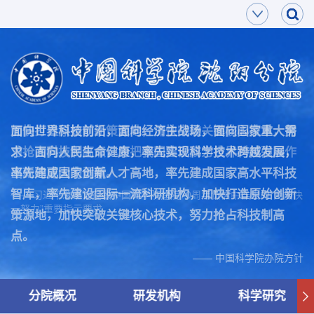
面向世界科技前沿，面向经济主战场，面向国家重大需
加快打造原始创新策源地，加快突破关键核心技术，努
求，面向人民生命健康，率先实现科学技术跨越发展，
力抢占科技制高点，为把我国建设成为世界科技强国作
率先建成国家创新人才高地，率先建成国家高水平科技
出新的更大的贡献。
智库，率先建设国际一流科研机构，加快打造原始创新
—— 习近平总书记在致中国科学院建院70周年贺信中作出的“两加快
一努力”重要指示要求
策源地，加快突破关键核心技术，努力抢占科技制高
点。
—— 中国科学院办院方针
分院概况
研发机构
科学研究