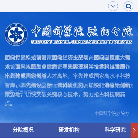
面向世界科技前沿，面向经济主战场，面向国家重大需
加快打造原始创新策源地，加快突破关键核心技术，努
求，面向人民生命健康，率先实现科学技术跨越发展，
力抢占科技制高点，为把我国建设成为世界科技强国作
率先建成国家创新人才高地，率先建成国家高水平科技
出新的更大的贡献。
智库，率先建设国际一流科研机构，加快打造原始创新
—— 习近平总书记在致中国科学院建院70周年贺信中作出的“两加快
一努力”重要指示要求
策源地，加快突破关键核心技术，努力抢占科技制高
点。
—— 中国科学院办院方针
分院概况
研发机构
科学研究