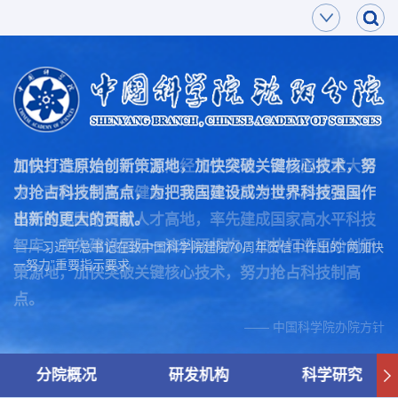
面向世界科技前沿，面向经济主战场，面向国家重大需
加快打造原始创新策源地，加快突破关键核心技术，努
求，面向人民生命健康，率先实现科学技术跨越发展，
力抢占科技制高点，为把我国建设成为世界科技强国作
率先建成国家创新人才高地，率先建成国家高水平科技
出新的更大的贡献。
智库，率先建设国际一流科研机构，加快打造原始创新
—— 习近平总书记在致中国科学院建院70周年贺信中作出的“两加快
一努力”重要指示要求
策源地，加快突破关键核心技术，努力抢占科技制高
点。
—— 中国科学院办院方针
分院概况
研发机构
科学研究