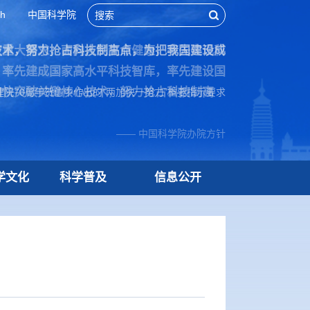
sh
中国科学院
技术，努力抢占科技制高点，为把我国建设成
院70周年贺信中作出的“两加快一努力”重要指示要求
学文化
科学普及
信息公开