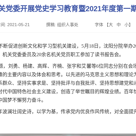
关党委开展党史学习教育暨2021年度第一
间:
2021-05-21
撰稿:
组织人事处
字体 【
大
中
小
】
促进创新文化和学习型机关建设，5月18日，沈阳分院举办20
，机关党委委员及20余名机关党员职工参加了读书报告会。
，刘勇、杨建、高辉、齐楠、张宇和艾馨等6位同志分别在会场
籍的主要内容以及体会和思考。以先进的马克思主义思想和理论
系群众、坚持实事求是、坚持批评与自我批评、坚持思想建党和
时代中国特色社会主义建设，创造了举世瞩目的辉煌业绩。百年
中国梦不懈努力奋斗。
波澜壮阔史诗，以学为基，传承党内优良作风传统，对全面提升