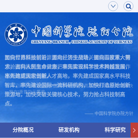
面向世界科技前沿，面向经济主战场，面向国家重大需
加快打造原始创新策源地，加快突破关键核心技术，努
求，面向人民生命健康，率先实现科学技术跨越发展，
力抢占科技制高点，为把我国建设成为世界科技强国作
率先建成国家创新人才高地，率先建成国家高水平科技
出新的更大的贡献。
智库，率先建设国际一流科研机构，加快打造原始创新
—— 习近平总书记在致中国科学院建院70周年贺信中作出的“两加快
一努力”重要指示要求
策源地，加快突破关键核心技术，努力抢占科技制高
点。
—— 中国科学院办院方针
分院概况
研发机构
科学研究