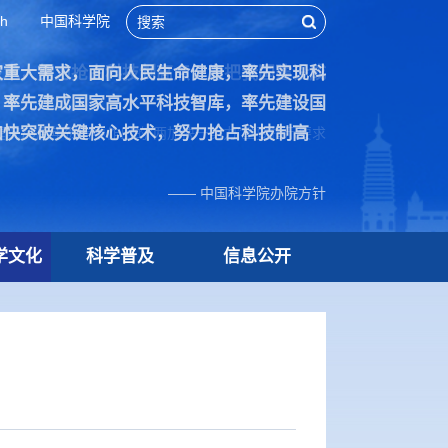
sh
中国科学院
家重大需求，面向人民生命健康，率先实现科
技术，努力抢占科技制高点，为把我国建设成
，率先建成国家高水平科技智库，率先建设国
加快突破关键核心技术，努力抢占科技制高
院70周年贺信中作出的“两加快一努力”重要指示要求
—— 中国科学院办院方针
学文化
科学普及
信息公开