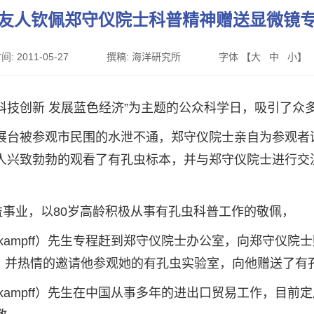
友人钦佩郑守仪院士科普精神赠送显微镜
间:
2011-05-27
撰稿:
海洋研究所
字体 【
大
中
小
】
化科技创新 发展蓝色经济”为主题的公众科学日，吸引了众
展台被参观市民围的水泄不通，郑守仪院士亲自为参观者
人兴致勃勃的观看了有孔虫标本，并与郑守仪院士进行交
益事业，以80岁高龄积极从事有孔虫科普工作的敬佩，
Mensenkampff）先生专程赶到郑守仪院士办公室，向郑
谢，并热情的邀请他参观她的有孔虫实验室，向他赠送了有
Mensenkampff）先生在中国从事多年的进出口贸易工作