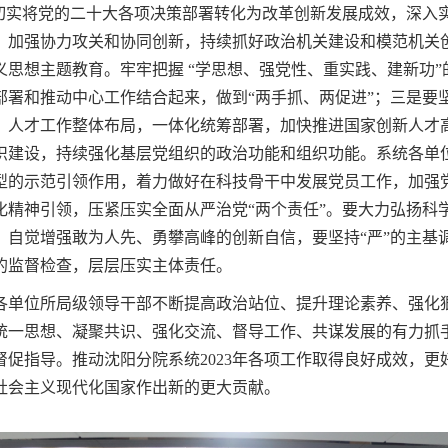
切实将党的二十大各项决策部署转化为改革创新发展成效，深入实
，加强协力攻关和协同创新，持续抓好政治机关建设和模范机关
思想主题教育。牢牢把握 “学思想、强党性、重实践、建新功
部署和推动中心工作结合起来，做到“两手抓、两促进”；三是要
、人才工作整体布局，一体化统筹部署，加快推进国家创新人才
织建设，持续强化基层党组织的政治功能和组织功能。系统各单位
型的示范引领作用，着力做好在科技骨干中发展党员工作，加强
化精神引领，压紧压实全面从严治党“两个责任”。要大力弘扬科
，自觉增强敢为人先、勇攀高峰的创新自信，要坚持“严”的主基
的监督检查，层层压实主体责任。
单位所局级领导干部不断提高政治站位、提升理论素养、强化狠
统一思想、凝聚共识、强化交流、督导工作、共谋发展的有力抓
促指导。推动沈阳分院系统2023年各项工作取得良好成效，
社会主义现代化国家作出新的更大贡献。