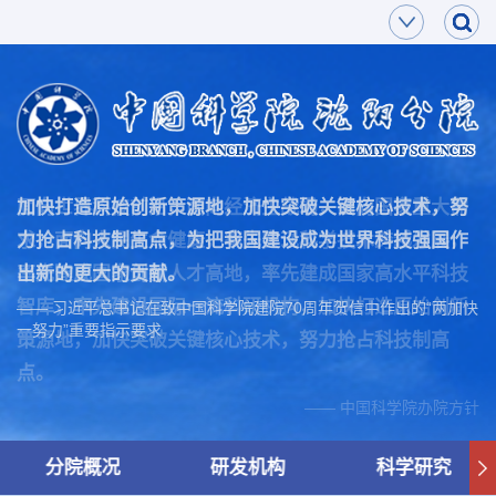
面向世界科技前沿，面向经济主战场，面向国家重大需
加快打造原始创新策源地，加快突破关键核心技术，努
求，面向人民生命健康，率先实现科学技术跨越发展，
力抢占科技制高点，为把我国建设成为世界科技强国作
率先建成国家创新人才高地，率先建成国家高水平科技
出新的更大的贡献。
智库，率先建设国际一流科研机构，加快打造原始创新
—— 习近平总书记在致中国科学院建院70周年贺信中作出的“两加快
一努力”重要指示要求
策源地，加快突破关键核心技术，努力抢占科技制高
点。
—— 中国科学院办院方针
分院概况
研发机构
科学研究