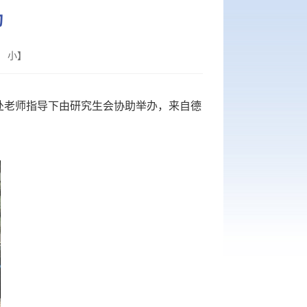
动
小
】
处老师指导下由研究生会协助举办，来自德
。