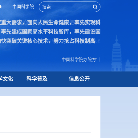
sh
中国科学院
家重大需求，面向人民生命健康，率先实现科
技术，努力抢占科技制高点，为把我国建设成
，率先建成国家高水平科技智库，率先建设国
加快突破关键核心技术，努力抢占科技制高
院70周年贺信中作出的“两加快一努力”重要指示要求
—— 中国科学院办院方针
学文化
科学普及
信息公开