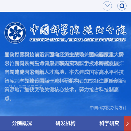
面向世界科技前沿，面向经济主战场，面向国家重大需
加快打造原始创新策源地，加快突破关键核心技术，努
求，面向人民生命健康，率先实现科学技术跨越发展，
力抢占科技制高点，为把我国建设成为世界科技强国作
率先建成国家创新人才高地，率先建成国家高水平科技
出新的更大的贡献。
智库，率先建设国际一流科研机构，加快打造原始创新
—— 习近平总书记在致中国科学院建院70周年贺信中作出的“两加快
一努力”重要指示要求
策源地，加快突破关键核心技术，努力抢占科技制高
点。
—— 中国科学院办院方针
分院概况
研发机构
科学研究