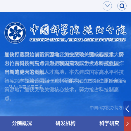
面向世界科技前沿，面向经济主战场，面向国家重大需
加快打造原始创新策源地，加快突破关键核心技术，努
求，面向人民生命健康，率先实现科学技术跨越发展，
力抢占科技制高点，为把我国建设成为世界科技强国作
率先建成国家创新人才高地，率先建成国家高水平科技
出新的更大的贡献。
智库，率先建设国际一流科研机构，加快打造原始创新
—— 习近平总书记在致中国科学院建院70周年贺信中作出的“两加快
一努力”重要指示要求
策源地，加快突破关键核心技术，努力抢占科技制高
点。
—— 中国科学院办院方针
分院概况
研发机构
科学研究