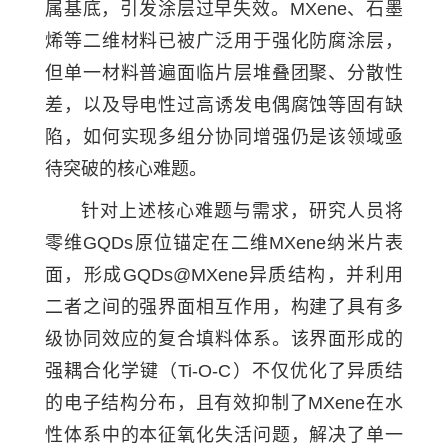
属基底，引发涂层过早失效。MXene、石墨
烯等二维材料已被广泛用于强化防腐涂层，
但单一材料普遍面临片层堆叠团聚、分散性
差，以及导电性过高诱发电偶腐蚀等固有缺
陷，如何实现多组分协同增强仍是该领域亟
待突破的核心难题。
针对上述核心难题与需求，研究人员将
零维GQDs原位锚定在二维MXene纳米片表
面，形成GQDs@MXene异质结构，并利用
二者之间的强界面相互作用，构建了具有多
级协同效应的复合填料体系。该界面形成的
强耦合化学键（Ti-O-C）不仅优化了异质结
的电子结构分布，且有效抑制了MXene在水
性体系中的本征氧化失活问题，解决了单一