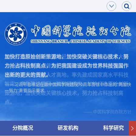
面向世界科技前沿，面向经济主战场，面向国家重大需
加快打造原始创新策源地，加快突破关键核心技术，努
求，面向人民生命健康，率先实现科学技术跨越发展，
力抢占科技制高点，为把我国建设成为世界科技强国作
率先建成国家创新人才高地，率先建成国家高水平科技
出新的更大的贡献。
智库，率先建设国际一流科研机构，加快打造原始创新
—— 习近平总书记在致中国科学院建院70周年贺信中作出的“两加快
一努力”重要指示要求
策源地，加快突破关键核心技术，努力抢占科技制高
点。
—— 中国科学院办院方针
分院概况
研发机构
科学研究