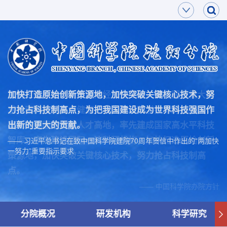
面向世界科技前沿，面向经济主战场，面向国家重大需
加快打造原始创新策源地，加快突破关键核心技术，努
求，面向人民生命健康，率先实现科学技术跨越发展，
力抢占科技制高点，为把我国建设成为世界科技强国作
率先建成国家创新人才高地，率先建成国家高水平科技
出新的更大的贡献。
智库，率先建设国际一流科研机构，加快打造原始创新
—— 习近平总书记在致中国科学院建院70周年贺信中作出的“两加快
一努力”重要指示要求
策源地，加快突破关键核心技术，努力抢占科技制高
点。
—— 中国科学院办院方针
分院概况
研发机构
科学研究