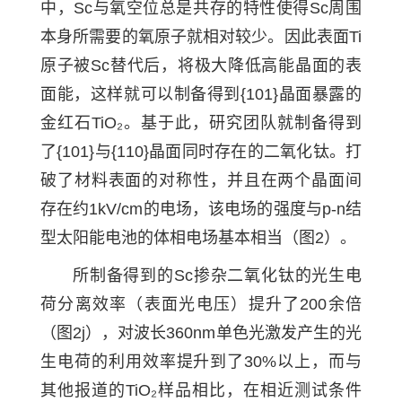
中，Sc与氧空位总是共存的特性使得Sc周围
本身所需要的氧原子就相对较少。因此表面Ti
原子被Sc替代后，将极大降低高能晶面的表
面能，这样就可以制备得到{101}晶面暴露的
金红石TiO₂。基于此，研究团队就制备得到
了{101}与{110}晶面同时存在的二氧化钛。打
破了材料表面的对称性，并且在两个晶面间
存在约1kV/cm的电场，该电场的强度与p-n结
型太阳能电池的体相电场基本相当（图2）。
所制备得到的Sc掺杂二氧化钛的光生电
荷分离效率（表面光电压）提升了200余倍
（图2j），对波长360nm单色光激发产生的光
生电荷的利用效率提升到了30%以上，而与
其他报道的TiO₂样品相比，在相近测试条件