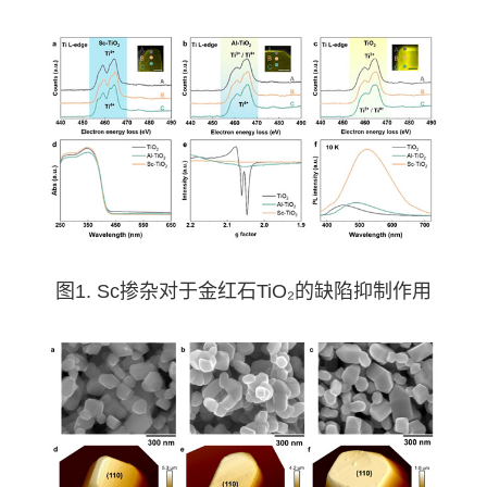
图1. Sc掺杂对于金红石TiO₂的缺陷抑制作用