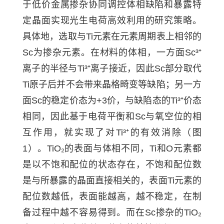
于低价金属掺杂协同调控体相缺陷和暴露特
定晶面实现光生电荷高效利用的研究策略。
具体地，选取与Ti元素在元素周期表上相邻的
Sc为掺杂元素。在材料的体相，一方面Sc³⁺
离子的半径与Ti³⁺离子接近，因此Sc部分取代
Ti原子后并不会带来晶格畸变等缺陷；另一方
面Sc的稳定价态为+3价，与缺陷态的Ti³⁺价态
相同，因此基于电荷平衡和Sc与氧空位的相
互作用，就实现了对Ti³⁺的有效消除（图
1）。TiO₂的表面与体相不同，Ti和O元素都
是以不饱和配位的状态存在，不饱和配位数
是与所暴露的晶面直接相关的，表面Ti元素的
配位数越低，表面能越高，越不稳定，在制
备过程中越不容易得到。而在Sc掺杂的TiO₂