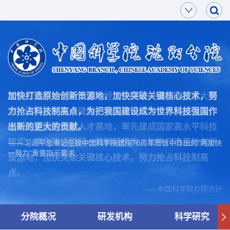
面向世界科技前沿，面向经济主战场，面向国家重大需
加快打造原始创新策源地，加快突破关键核心技术，努
求，面向人民生命健康，率先实现科学技术跨越发展，
力抢占科技制高点，为把我国建设成为世界科技强国作
率先建成国家创新人才高地，率先建成国家高水平科技
出新的更大的贡献。
智库，率先建设国际一流科研机构，加快打造原始创新
—— 习近平总书记在致中国科学院建院70周年贺信中作出的“两加快
一努力”重要指示要求
策源地，加快突破关键核心技术，努力抢占科技制高
点。
—— 中国科学院办院方针
分院概况
研发机构
科学研究