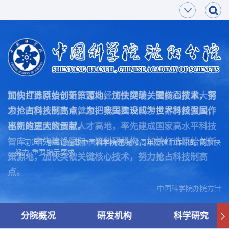
面向世界科技前沿，面向经济主战场，面向国家重大需
加快打造原始创新策源地，加快突破关键核心技术，努
求，面向人民生命健康，率先实现科学技术跨越发展，
力抢占科技制高点，为把我国建设成为世界科技强国作
率先建成国家创新人才高地，率先建成国家高水平科技
出新的更大的贡献。
智库，率先建设国际一流科研机构，加快打造原始创新
—— 习近平总书记在致中国科学院建院70周年贺信中作出的“两加快
一努力”重要指示要求
策源地，加快突破关键核心技术，努力抢占科技制高
点。
—— 中国科学院办院方针
分院概况
研发机构
科学研究