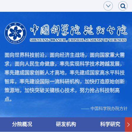
面向世界科技前沿，面向经济主战场，面向国家重大需
加快打造原始创新策源地，加快突破关键核心技术，努
求，面向人民生命健康，率先实现科学技术跨越发展，
力抢占科技制高点，为把我国建设成为世界科技强国作
率先建成国家创新人才高地，率先建成国家高水平科技
出新的更大的贡献。
智库，率先建设国际一流科研机构，加快打造原始创新
—— 习近平总书记在致中国科学院建院70周年贺信中作出的“两加快
一努力”重要指示要求
策源地，加快突破关键核心技术，努力抢占科技制高
点。
—— 中国科学院办院方针
分院概况
研发机构
科学研究