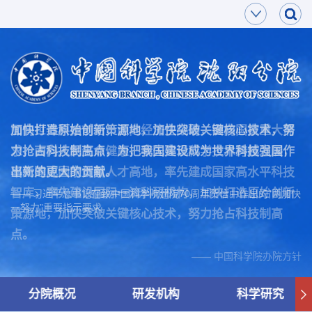
面向世界科技前沿，面向经济主战场，面向国家重大需
加快打造原始创新策源地，加快突破关键核心技术，努
求，面向人民生命健康，率先实现科学技术跨越发展，
力抢占科技制高点，为把我国建设成为世界科技强国作
率先建成国家创新人才高地，率先建成国家高水平科技
出新的更大的贡献。
智库，率先建设国际一流科研机构，加快打造原始创新
—— 习近平总书记在致中国科学院建院70周年贺信中作出的“两加快
一努力”重要指示要求
策源地，加快突破关键核心技术，努力抢占科技制高
点。
—— 中国科学院办院方针
分院概况
研发机构
科学研究