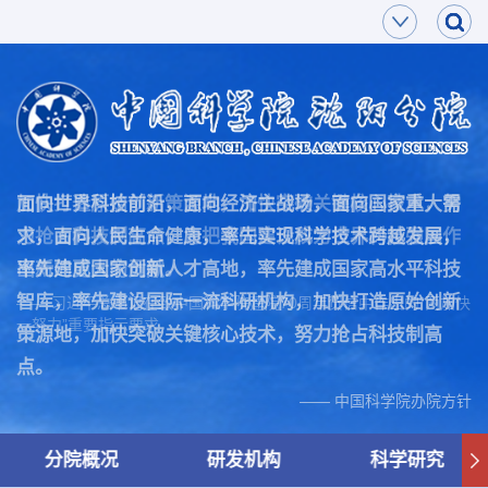
面向世界科技前沿，面向经济主战场，面向国家重大需
加快打造原始创新策源地，加快突破关键核心技术，努
求，面向人民生命健康，率先实现科学技术跨越发展，
力抢占科技制高点，为把我国建设成为世界科技强国作
率先建成国家创新人才高地，率先建成国家高水平科技
出新的更大的贡献。
智库，率先建设国际一流科研机构，加快打造原始创新
—— 习近平总书记在致中国科学院建院70周年贺信中作出的“两加快
一努力”重要指示要求
策源地，加快突破关键核心技术，努力抢占科技制高
点。
—— 中国科学院办院方针
分院概况
研发机构
科学研究