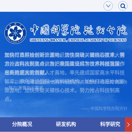
面向世界科技前沿，面向经济主战场，面向国家重大需
加快打造原始创新策源地，加快突破关键核心技术，努
求，面向人民生命健康，率先实现科学技术跨越发展，
力抢占科技制高点，为把我国建设成为世界科技强国作
率先建成国家创新人才高地，率先建成国家高水平科技
出新的更大的贡献。
智库，率先建设国际一流科研机构，加快打造原始创新
—— 习近平总书记在致中国科学院建院70周年贺信中作出的“两加快
一努力”重要指示要求
策源地，加快突破关键核心技术，努力抢占科技制高
点。
—— 中国科学院办院方针
分院概况
研发机构
科学研究