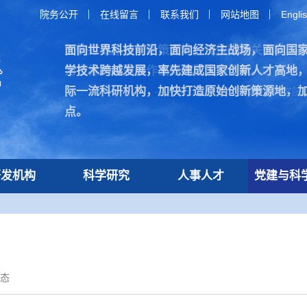
院务公开
在线留言
联系我们
网站地图
Engli
面向世界科技前沿，面向经济主战场，面向国
加快打造原始创新策源地，加快突破关键核心
学技术跨越发展，率先建成国家创新人才高地
为世界科技强国作出新的更大的贡献。
际一流科研机构，加快打造原始创新策源地，
—— 习近平总书记在致中国科学院建
点。
研发机构
科学研究
人事人才
党建与科
态