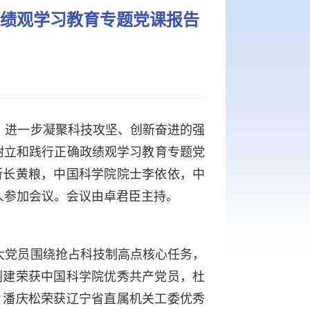
政绩观学习教育专题党课报告
，进一步凝聚科技攻坚、创新奋进的强
暨树立和践行正确政绩观学习教育专题党
所长黄粮，中国科学院院士李依依，中
余人参加会议。会议由卓君臣主持。
大党员围绕抢占科技制高点核心任务，
利建荣获中国科学院优秀共产党员，杜
；潘庆松荣获辽宁省直属机关工委优秀