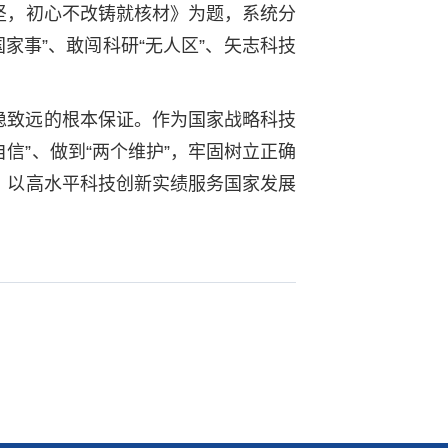
坚，初心不改铸就核材》为题，系统分
家事”、敢闯科研“无人区”、矢志科技
稳致远的根本保证。作为国家战略科技
信”、做到“两个维护”，牢固树立正确
，以高水平科技创新实绩服务国家发展