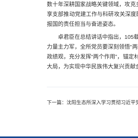
数十年深耕国家战略关键领域，攻克
享支部推动党建工作与科研攻关深度融
报国的责任担当与奋进姿态。
卓君臣在总结讲话中指出，10
力量主力军，全所党员要深刻领悟“两
政绩观，充分发挥“两个作用”，锚
大局，为实现中华民族伟大复兴贡献
下一篇：沈阳生态所深入学习贯彻习近平