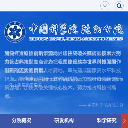
面向世界科技前沿，面向经济主战场，面向国家重大需
加快打造原始创新策源地，加快突破关键核心技术，努
求，面向人民生命健康，率先实现科学技术跨越发展，
力抢占科技制高点，为把我国建设成为世界科技强国作
率先建成国家创新人才高地，率先建成国家高水平科技
出新的更大的贡献。
智库，率先建设国际一流科研机构，加快打造原始创新
—— 习近平总书记在致中国科学院建院70周年贺信中作出的“两加快
一努力”重要指示要求
策源地，加快突破关键核心技术，努力抢占科技制高
点。
—— 中国科学院办院方针
分院概况
研发机构
科学研究