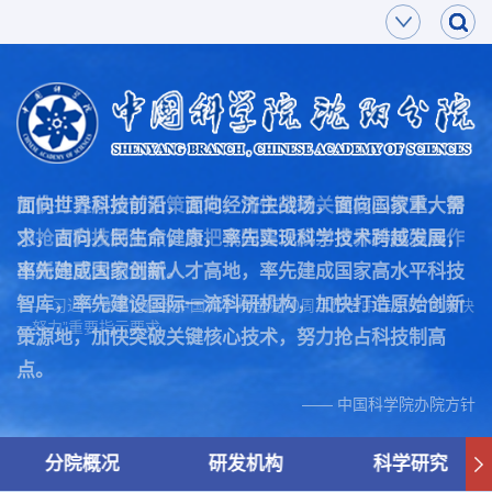
面向世界科技前沿，面向经济主战场，面向国家重大需
加快打造原始创新策源地，加快突破关键核心技术，努
求，面向人民生命健康，率先实现科学技术跨越发展，
力抢占科技制高点，为把我国建设成为世界科技强国作
率先建成国家创新人才高地，率先建成国家高水平科技
出新的更大的贡献。
智库，率先建设国际一流科研机构，加快打造原始创新
—— 习近平总书记在致中国科学院建院70周年贺信中作出的“两加快
一努力”重要指示要求
策源地，加快突破关键核心技术，努力抢占科技制高
点。
—— 中国科学院办院方针
分院概况
研发机构
科学研究