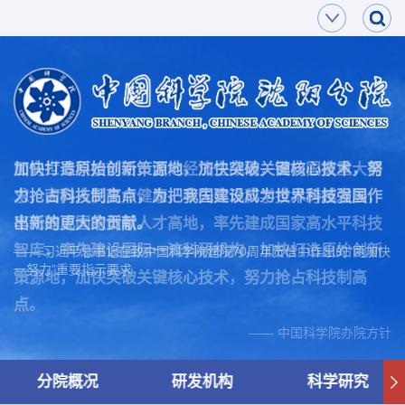
面向世界科技前沿，面向经济主战场，面向国家重大需
加快打造原始创新策源地，加快突破关键核心技术，努
求，面向人民生命健康，率先实现科学技术跨越发展，
力抢占科技制高点，为把我国建设成为世界科技强国作
率先建成国家创新人才高地，率先建成国家高水平科技
出新的更大的贡献。
智库，率先建设国际一流科研机构，加快打造原始创新
—— 习近平总书记在致中国科学院建院70周年贺信中作出的“两加快
一努力”重要指示要求
策源地，加快突破关键核心技术，努力抢占科技制高
点。
—— 中国科学院办院方针
分院概况
研发机构
科学研究