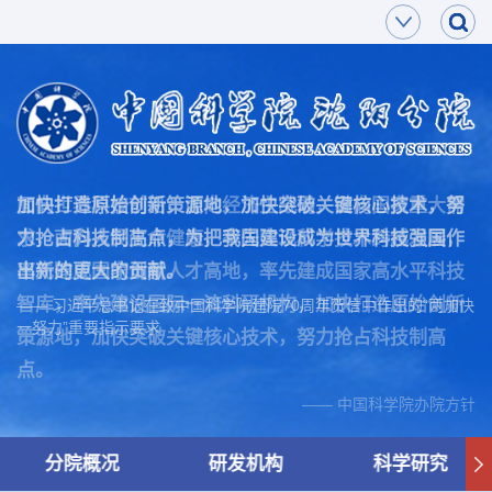
面向世界科技前沿，面向经济主战场，面向国家重大需
加快打造原始创新策源地，加快突破关键核心技术，努
求，面向人民生命健康，率先实现科学技术跨越发展，
力抢占科技制高点，为把我国建设成为世界科技强国作
率先建成国家创新人才高地，率先建成国家高水平科技
出新的更大的贡献。
智库，率先建设国际一流科研机构，加快打造原始创新
—— 习近平总书记在致中国科学院建院70周年贺信中作出的“两加快
一努力”重要指示要求
策源地，加快突破关键核心技术，努力抢占科技制高
点。
—— 中国科学院办院方针
分院概况
研发机构
科学研究