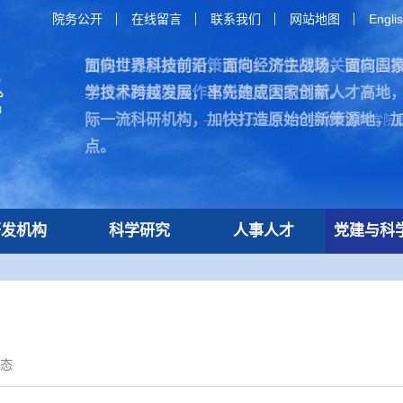
院务公开
在线留言
联系我们
网站地图
Engli
面向世界科技前沿，面向经济主战场，面向国
加快打造原始创新策源地，加快突破关键核心
学技术跨越发展，率先建成国家创新人才高地
为世界科技强国作出新的更大的贡献。
际一流科研机构，加快打造原始创新策源地，
—— 习近平总书记在致中国科学院建
点。
研发机构
科学研究
人事人才
党建与科
态