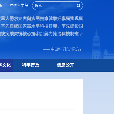
sh
中国科学院
家重大需求，面向人民生命健康，率先实现科
技术，努力抢占科技制高点，为把我国建设成
，率先建成国家高水平科技智库，率先建设国
加快突破关键核心技术，努力抢占科技制高
院70周年贺信中作出的“两加快一努力”重要指示要求
—— 中国科学院办院方针
学文化
科学普及
信息公开