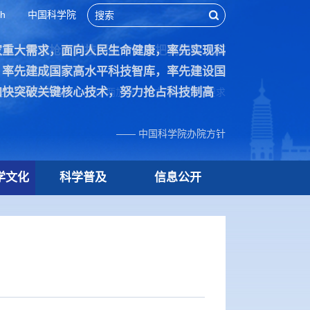
sh
中国科学院
家重大需求，面向人民生命健康，率先实现科
技术，努力抢占科技制高点，为把我国建设成
，率先建成国家高水平科技智库，率先建设国
加快突破关键核心技术，努力抢占科技制高
院70周年贺信中作出的“两加快一努力”重要指示要求
—— 中国科学院办院方针
学文化
科学普及
信息公开