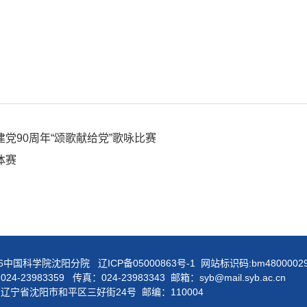
党90周年“颂歌献给党”歌咏比赛
体赛
26中国科学院沈阳分院
辽ICP备05000863号-1
网站标识码:bm4800002
24-23983359 传真：024-23983343 邮箱：syb@mail.syb.ac.cn
辽宁省沈阳市和平区三好街24号 邮编：110004