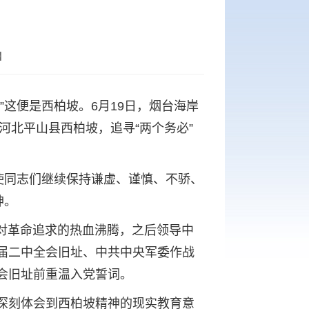
】
这便是西柏坡。6月19日，烟台海岸
河北平山县西柏坡，追寻“两个务必”
使同志们继续保持谦虚、谨慎、不骄、
神。
时对革命追求的热血沸腾，之后领导中
届二中全会旧址、中共中央军委作战
会旧址前重温入党誓词。
深刻体会到西柏坡精神的现实教育意