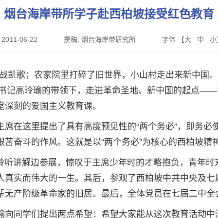
烟台海岸带所学子赴西柏坡接受红色教育
:
2011-06-22
撰稿:
烟台海岸带研究所
字体 【
大
中
小
战凯歌；农家院里打碎了旧世界，小山村走出来新中国。”
委书记高玲瑜的带领下，走进革命圣地、新中国的起点——
堂深刻的爱国主义教育课。
主席在这里提出了具有高度预见性的“两个务必”，即务必
艰苦奋斗的作风。这就是以“两个务必”为核心的西柏坡精
边聆听讲解边参展，惊叹于主席少年时的才略抱负，青年
人真实而伟大的一生。其后，参观了西柏坡中共中央及七
辈无产阶级革命家的旧居。最后，全体党员在七届二中全
瑜向同学们提出两点希望：希望大家能从这次教育活动中