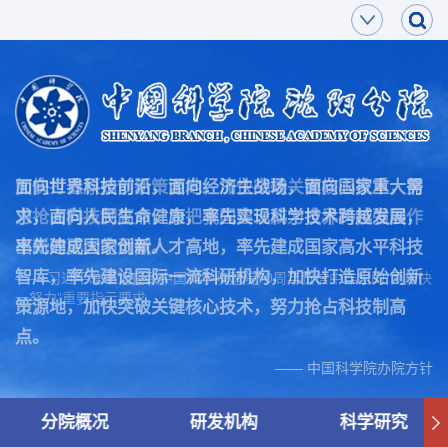
面向世界科技前沿，面向经济主战场，面向国家重大需
加快打造原始创新策源地，加快突破关键核心技术，努
求，面向人民生命健康，率先实现科学技术跨越发展，
力抢占科技制高点，为把我国建设成为世界科技强国作
率先建成国家创新人才高地，率先建成国家高水平科技
出新的更大的贡献。
智库，率先建设国际一流科研机构，加快打造原始创新
—— 习近平总书记在致中国科学院建院70周年贺信中作出的“两加快
一努力”重要指示要求
策源地，加快突破关键核心技术，努力抢占科技制高
点。
—— 中国科学院办院方针
分院概况
研发机构
科学研究