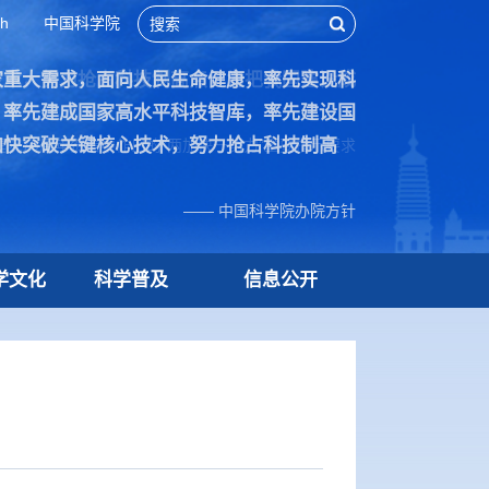
sh
中国科学院
家重大需求，面向人民生命健康，率先实现科
技术，努力抢占科技制高点，为把我国建设成
，率先建成国家高水平科技智库，率先建设国
加快突破关键核心技术，努力抢占科技制高
院70周年贺信中作出的“两加快一努力”重要指示要求
—— 中国科学院办院方针
学文化
科学普及
信息公开