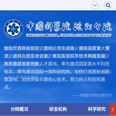
面向世界科技前沿，面向经济主战场，面向国家重大需
加快打造原始创新策源地，加快突破关键核心技术，努
求，面向人民生命健康，率先实现科学技术跨越发展，
力抢占科技制高点，为把我国建设成为世界科技强国作
率先建成国家创新人才高地，率先建成国家高水平科技
出新的更大的贡献。
智库，率先建设国际一流科研机构，加快打造原始创新
—— 习近平总书记在致中国科学院建院70周年贺信中作出的“两加快
一努力”重要指示要求
策源地，加快突破关键核心技术，努力抢占科技制高
点。
—— 中国科学院办院方针
分院概况
研发机构
科学研究